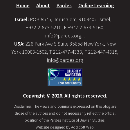
Home
About
Pardes
Online Learning
Israel:
POB 8575, Jerusalem, 9108402 Israel, T
+972-2-673-5210, F +972-2-673-5160,
info@pardes.org.il
USA:
228 Park Ave S Suite 35858 New York, New
York 10003-1502, T 212-477-4333, F 212-447-4315,
info@pardes.org
Copyright © 2026. All rights reserved.
Disclaimer: The views and opinions expressed on this blog are
those of the authors and do not necessarily reflect the official
position of the Pardes Institute of Jewish Studies.
Website designed by
Addicott Web
.