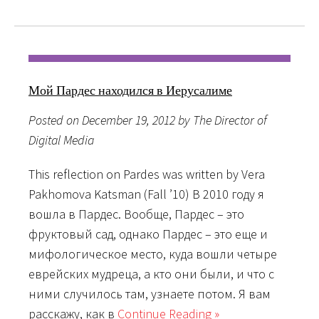
Мой Пардес находился в Иерусалиме
Posted on December 19, 2012 by The Director of
Digital Media
This reflection on Pardes was written by Vera
Pakhomova Katsman (Fall ’10) В 2010 году я
вошла в Пардес. Вообще, Пардес – это
фруктовый сад, однако Пардес – это еще и
мифологическое место, куда вошли четыре
еврейских мудреца, а кто они были, и что с
ними случилось там, узнаете потом. Я вам
расскажу, как в
Continue Reading »