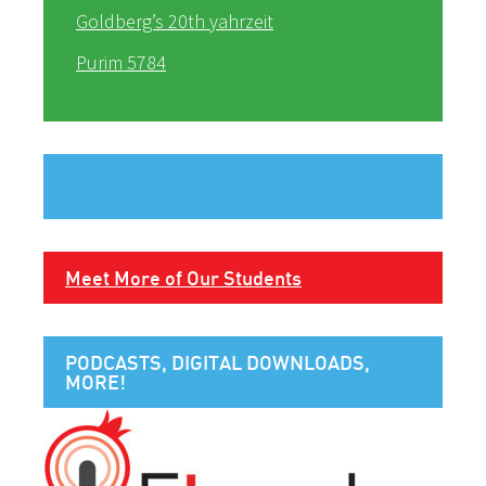
Goldberg’s 20th yahrzeit
Purim 5784
Meet More of Our Students
PODCASTS, DIGITAL DOWNLOADS,
MORE!