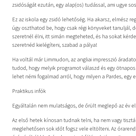
zsidóságát ezután, egy alap(os) tudással, ami ugye sos
Ez az iskola egy zsidó lehetőség. Ha akarsz, elmész r
úgy oszthatod be, hogy csak régi könyveket tanuljál, d
szeretnél élni, itt simán megteheted, és ha sokat kérd
szeretnéd kielégíteni, szabad a pálya!
Ha voltál már Limmudon, az angliai impresszió áradat
tudod, hogy melyik programot válaszd és egy ötnapos 
lehet némi fogalmad arról, hogy milyen a Pardes, egy 
Praktikus infók
Egyáltalán nem mulatságos, de őrült meglepő az év elejé
Az első hetek kínosan tudnak telni, ha nem vagy tisztáb
meglehetősen sok időt fogsz vele eltölteni. Az óraren