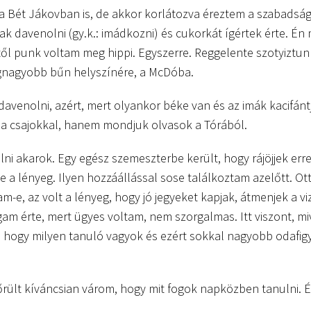
 Bét Jákovban is, de akkor korlátozva éreztem a szabadsá
ak davenolni (gy.k.: imádkozni) és cukorkát ígértek érte. É
től punk voltam meg hippi. Egyszerre. Reggelente szotyiztun
nagyobb bűn helyszínére, a McDóba.
 davenolni, azért, mert olyankor béke van és az imák kacifán
 a csajokkal, hanem mondjuk olvasok a Tórából.
ni akarok. Egy egész szemeszterbe került, hogy rájöjjek err
a lényeg. Ilyen hozzáállással sose találkoztam azelőtt. Ot
m-e, az volt a lényeg, hogy jó jegyeket kapjak, átmenjek a v
m érte, mert ügyes voltam, nem szorgalmas. Itt viszont, mi
l, hogy milyen tanuló vagyok és ezért sokkal nagyobb odafig
őrült kíváncsian várom, hogy mit fogok napközben tanulni. É