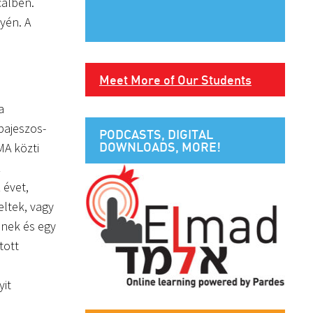
calben.
yén. A
Meet More of Our Students
a
pajeszos-
PODCASTS, DIGITAL
DOWNLOADS, MORE!
MA közti
z
 évet,
eltek, vagy
lnek és egy
tott
yit
a