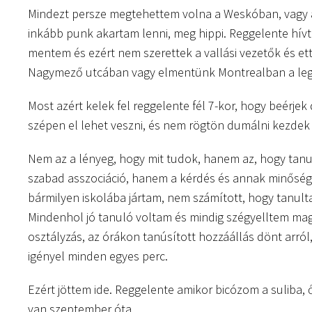
Mindezt persze megtehettem volna a Weskóban, vagy a
inkább punk akartam lenni, meg hippi. Reggelente hívt
mentem és ezért nem szerettek a vallási vezetők és et
Nagymező utcában vagy elmentünk Montrealban a leg
Most azért kelek fel reggelente fél 7-kor, hogy beérjek
szépen el lehet veszni, és nem rögtön dumálni kezdek
Nem az a lényeg, hogy mit tudok, hanem az, hogy tanul
szabad asszociáció, hanem a kérdés és annak minősége 
bármilyen iskolába jártam, nem számított, hogy tanulta
Mindenhol jó tanuló voltam és mindig szégyelltem maga
osztályzás, az órákon tanúsított hozzáállás dönt arró
igényel minden egyes perc.
Ezért jöttem ide. Reggelente amikor bicózom a suliba, 
van szeptember óta.