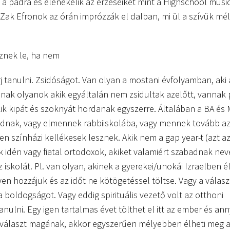
k a padra és elénekelik az érzéseiket mint a Highschool musi
 Zak Efronok az órán imprózzák el dalban, mi ül a szívük mél
znek le, ha nem
j tanulni. Zsidóságot. Van olyan a mostani évfolyamban, aki 
nak olyanok akik egyáltalán nem zsidultak azelőtt, vannak 
ik kipát és szoknyát hordanak egyszerre. Általában a BA és 
maradnak, vagy elmennek rabbiiskolába, vagy mennek tovább a
n színházi kellékesek lesznek. Akik nem a gap year-t (azt az
k idén vagy fiatal ortodoxok, akiket valamiért szabadnak nev
iskolát. Pl. van olyan, akinek a gyerekei/unokái Izraelben é
yen hozzájuk és az időt ne kötögetéssel töltse. Vagy a válasz
 boldogságot. Vagy eddig spirituális vezető volt az otthoni
ulni. Egy igen tartalmas évet tölthet el itt az ember és ann
t választ magának, akkor egyszerűen mélyebben élheti meg 