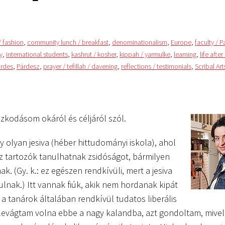
/ fashion
,
community lunch / breakfast
,
denominationalism
,
Europe
,
faculty / 
y
,
international students
,
kashrut / kosher
,
kippah / yarmulke
,
learning
,
life afte
rdes
,
Párdesz
,
prayer / tefillah / davening
,
reflections / testimonials
,
Scribal Art
tózkodásom okáról és céljáról szól.
gy olyan jesiva (héber hittudományi iskola), ahol
z tartozók tanulhatnak zsidóságot, bármilyen
k. (Gy. k.: ez egészen rendkívüli, mert a jesiva
ulnak.) Itt vannak fiúk, akik nem hordanak kipát
a tanárok általában rendkívül tudatos liberális
levágtam volna ebbe a nagy kalandba, azt gondoltam, mivel 