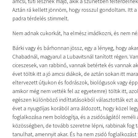
amcsi, tuti lesznek majd, akik a szünetben feltérdelne
Aztán rá kellett jönnöm, hogy rosszul gondoltam. Itt a
padra térdelés stimmelt.
Nem adnak cukorkát, ha elmész imádkozni, és nem né
Bárki vagy és bárhonnan jössz, egy a lényeg, hogy akar
Chabadnál, magyarul a Lubavitsnál tanított régen. Van
ciceszesek, van rabbinő, vannak betértek és vannak ak
évet töltik itt a jó amcsi diákok, de aztán sokan itt 
eltervezett útjukon és fodrászok, biológusok vagy éppe
amikor még nem vették fel az egyetemre) töltik itt, azo
egészen különböző indíttatásokból választották ezt az 
évet a nyugdíjas korából arra áldozott, hogy közel leg
foglalkozása nem boldogítja, és a zsidóságától reméli a
közösségben, de tovább szeretne lépni, rabbinak fog tan
tanulhat, amennyit akar. És ha nem zsidó foglalkozás