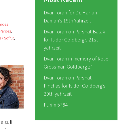
Dvar Torah for Dr. Harlan
Daman’s 19th Yahrzeit
Pardes
Dvar Torah on Parshat Balak
r Pardes
,
s / Sofrut
,
for Isidor Goldberg’s 21st
yahrzeit
Dvar Torah in memory of Rose
Grossman Goldberg z”
Dvar Torah on Parshat
Pinchas for Isidor Goldberg’s
20th yahrzeit
Purim 5784
a suli