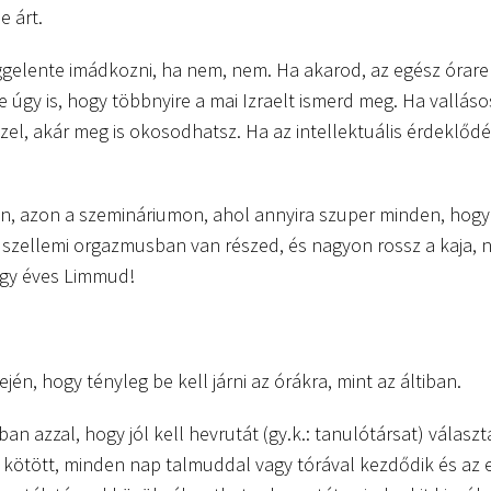
e árt.
eggelente imádkozni, ha nem, nem. Ha akarod, az egész órar
e úgy is, hogy többnyire a mai Izraelt ismerd meg. Ha vallás
ezel, akár meg is okosodhatsz. Ha az intellektuális érdeklőd
on, azon a szemináriumon, ahol annyira szuper minden, hog
szellemi orgazmusban van részed, és nagyon rossz a kaja, 
egy éves Limmud!
n, hogy tényleg be kell járni az órákra, mint az áltiban.
an azzal, hogy jól kell hevrutát (gy.k.: tanulótársat) válasz
d kötött, minden nap talmuddal vagy tórával kezdődik és az e