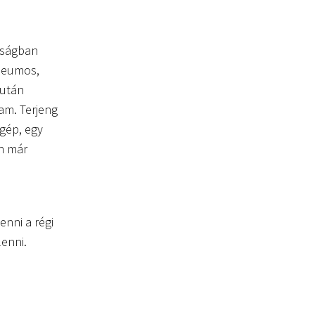
lóságban
óleumos,
 után
am. Terjeng
zgép, egy
én már
nni a régi
lenni.