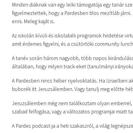
Minden diáknak van egy lelki támogatója egy tanár sze
figyelmeztettek, hogy a Pardesben tilos mezítláb járni.
enni. Meleg kaját is.
Az iskolán kívüli és iskolabéli programok hirdetése vir
amit érdemes figyelni, és a csütörtöki community lunch
A tanév során három nagyobb, több napos kiránduláso
általában, hogy milyen track-eket (tanulmányi irányoka
A Pardesben nincs héber nyelvoktatás. Ha Izraelben aka
buborék itt Jeruzsálemben. Vagy tanulj meg előtte héb
Jeruzsálemben még nem találkoztam olyan emberrel, a
szabad felfogása, vagy a változatos programjai miatt ta
A Pardes podcast-ja a heti szakaszról, a világ legnépsz