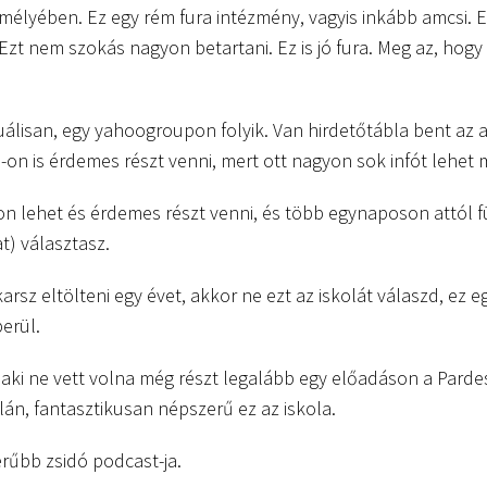
mélyében. Ez egy rém fura intézmény, vagyis inkább amcsi. E
 Ezt nem szokás nagyon betartani. Ez is jó fura. Meg az, hogy
tuálisan, egy yahoogroupon folyik. Van hirdetőtábla bent az a
-on is érdemes részt venni, mert ott nagyon sok infót lehet 
n lehet és érdemes részt venni, és több egynaposon attól 
t) választasz.
rsz eltölteni egy évet, akkor ne ezt az iskolát válaszd, ez e
erül.
ki ne vett volna még részt legalább egy előadáson a Parde
lán, fantasztikusan népszerű ez az iskola.
erűbb zsidó podcast-ja.