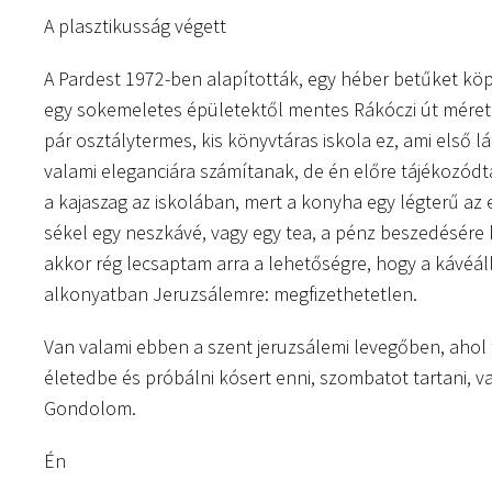
A plasztikusság végett
A Pardest 1972-ben alapították, egy héber betűket köp
egy sokemeletes épületektől mentes Rákóczi út méret
pár osztálytermes, kis könyvtáras iskola ez, ami első 
valami eleganciára számítanak, de én előre tájékozódt
a kajaszag az iskolában, mert a konyha egy légterű az
sékel egy neszkávé, vagy egy tea, a pénz beszedésére
akkor rég lecsaptam arra a lehetőségre, hogy a kávéál
alkonyatban Jeruzsálemre: megfizethetetlen.
Van valami ebben a szent jeruzsálemi levegőben, ahol
életedbe és próbálni kósert enni, szombatot tartani, 
Gondolom.
Én