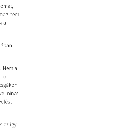
gomat,
n meg nem
k a
tjában
e. Nem a
thon,
izsgákon.
vel nincs
yelést
s ez így