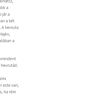
álhatsz,
ább a
 jár a
van a két
. A hevruta
lején,
talában a
sokmindent
 hevrutád.
almi
er este van,
s, ha rém