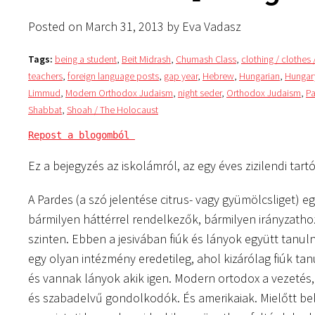
Posted on March 31, 2013 by Eva Vadasz
Tags:
being a student
,
Beit Midrash
,
Chumash Class
,
clothing / clothes 
teachers
,
foreign language posts
,
gap year
,
Hebrew
,
Hungarian
,
Hungar
Limmud
,
Modern Orthodox Judaism
,
night seder
,
Orthodox Judaism
,
Pa
Shabbat
,
Shoah / The Holocaust
Repost a blogomból 
Ez a bejegyzés az iskolámról, az egy éves zizilendi tar
A Pardes (a szó jelentése citrus- vagy gyümölcsliget) e
bármilyen háttérrel rendelkezők, bármilyen irányzatho
szinten. Ebben a jesivában fiúk és lányok együtt tanulna
egy olyan intézmény eredetileg, ahol kizárólag fiúk tan
és vannak lányok akik igen. Modern ortodox a vezetés, 
és szabadelvű gondolkodók. És amerikaiak. Mielőtt be