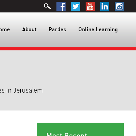
ome
About
Pardes
Online Learning
es in Jerusalem
Most Recent