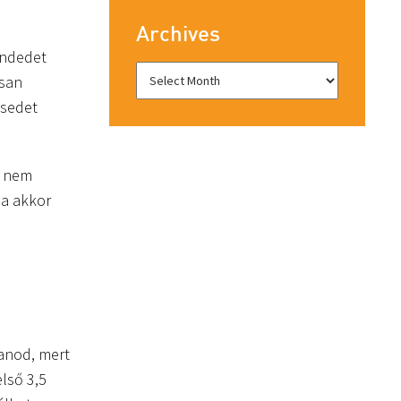
Archives
endedet
osan
ésedet
y nem
na akkor
tanod, mert
lső 3,5