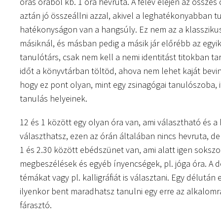
órás órából kb. 1 óra hevruta. A félév elején az összes
aztán jó összeállni azzal, akivel a leghatékonyabban t
hatékonyságon van a hangsúly. Ez nem az a klasszikus
másiknál, és másban pedig a másik jár előrébb az egyi
tanulótárs, csak nem kell a nemi identitást titokban tar
időt a könyvtárban töltöd, ahova nem lehet kaját bevinn
hogy ez pont olyan, mint egy zsinagógai tanulószoba, 
tanulás helyeinek.
12 és 1 között egy olyan óra van, ami választható és a
választhatsz, ezen az órán általában nincs hevruta, d
1 és 2.30 között ebédszünet van, ami alatt igen soks
megbeszélések és egyéb ínyencségek, pl. jóga óra. A dé
témákat vagy pl. kalligráfiát is választani. Egy délután 
ilyenkor bent maradhatsz tanulni egy erre az alkalomr
fárasztó.