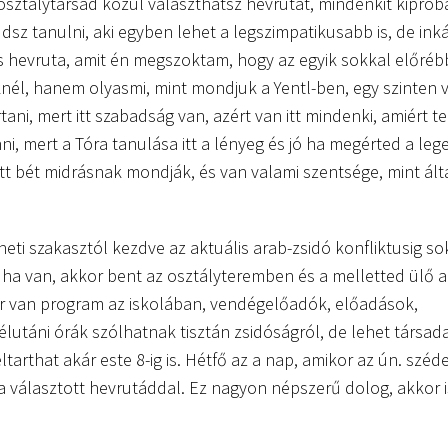
 osztálytársad közül választhatsz hevrutát, mindenkit kiprób
udsz tanulni, aki egyben lehet a legszimpatikusabb is, de ink
 hevruta, amit én megszoktam, hogy az egyik sokkal előrébb
knél, hanem olyasmi, mint mondjuk a Yentl-ben, egy szinten 
tani, mert itt szabadság van, azért van itt mindenki, amiért te
i, mert a Tóra tanulása itt a lényeg és jó ha megérted a lege
itt bét midrásnak mondják, és van valami szentsége, mint ál
 heti szakasztól kezdve az aktuális arab-zsidó konfliktusig 
e ha van, akkor bent az osztályteremben és a melletted ülő a
zor van program az iskolában, vendégelőadók, előadások,
lutáni órák szólhatnak tisztán zsidóságról, de lehet társad
eltarthat akár este 8-ig is. Hétfő az a nap, amikor az ún. széd
a választott hevrutáddal. Ez nagyon népszerű dolog, akkor i