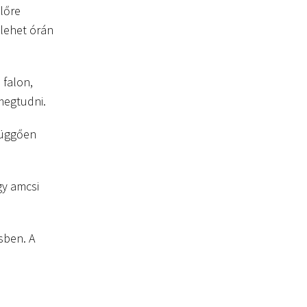
lőre
 lehet órán
 falon,
megtudni.
függően
gy amcsi
sben. A