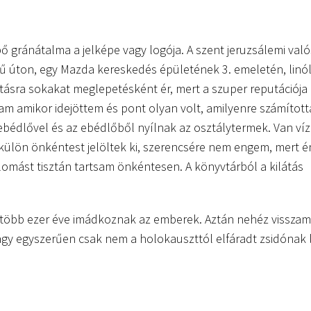
ő gránátalma a jelképe vagy logója. A szent jeruzsálemi va
ű úton, egy Mazda kereskedés épületének 3. emeletén, lin
látásra sokakat meglepetésként ér, mert a szuper reputációja
am amikor idejöttem és pont olyan volt, amilyenre számított
 ebédlővel és az ebédlőből nyílnak az osztálytermek. Van ví
 külön önkéntest jelöltek ki, szerencsére nem engem, mert 
lomást tisztán tartsam önkéntesen. A könyvtárból a kilátás
 több ezer éve imádkoznak az emberek. Aztán nehéz visszame
vagy egyszerűen csak nem a holokauszttól elfáradt zsidónak 